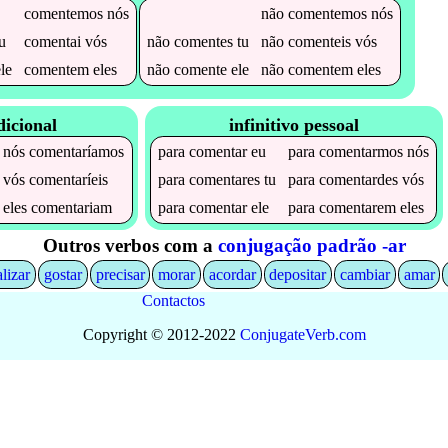
comentemos
nós
não
comentemos
nós
u
comentai
vós
não
comentes
tu
não
comenteis
vós
le
comentem
eles
não
comente
ele
não
comentem
eles
dicional
infinitivo pessoal
nós
comentaríamos
para
comentar
eu
para
comentarmos
nós
vós
comentaríeis
para
comentares
tu
para
comentardes
vós
eles
comentariam
para
comentar
ele
para
comentarem
eles
Outros verbos com a
conjugação padrão -ar
alizar
gostar
precisar
morar
acordar
depositar
cambiar
amar
Contactos
Copyright © 2012-2022
Conjugate
Verb
.
com