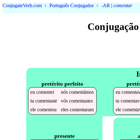
Conjugate
Verb
.
com
﹥
Português Conjugador
﹥
-AR
|
comentar
Conjugação
I
pretérito perfeito
preté
eu
comentei
nós
comentámos
eu
comenta
tu
comentaste
vós
comentastes
tu
comentav
ele
comentou
eles
comentaram
ele
comenta
presente