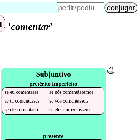
u
'
comentar
'
Subjuntivo
pretérito imperfeito
se
eu
comentasse
se
nós
comentássemos
se
tu
comentasses
se
vós
comentásseis
se
ele
comentasse
se
eles
comentassem
presente