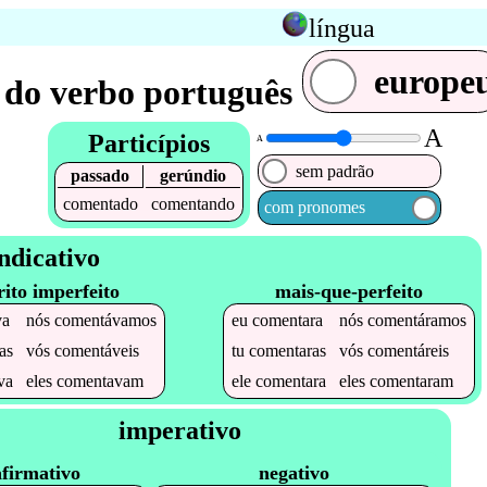
língua
europe
 do verbo português
A
Particípios
A
sem padrão
passado
gerúndio
comentado
comentando
com pronomes
ndicativo
rito imperfeito
mais-que-perfeito
va
nós
comentávamos
eu
comentara
nós
comentáramos
as
vós
comentáveis
tu
comentaras
vós
comentáreis
va
eles
comentavam
ele
comentara
eles
comentaram
imperativo
afirmativo
negativo