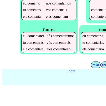
eu
comento
nós
comentamos
comenta
t
tu
comentas
vós
comentais
comente
e
ele
comenta
eles
comentam
futuro
con
eu
comentarei
nós
comentaremos
eu
comentaria
tu
comentarás
vós
comentareis
tu
comentarias
ele
comentará
eles
comentarão
ele
comentaria
falar
re
Sobre