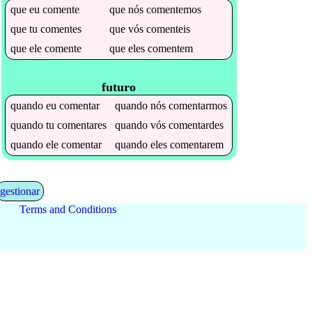
que
eu
comente
que
nós
comentemos
que
tu
comentes
que
vós
comenteis
que
ele
comente
que
eles
comentem
futuro
quando
eu
comentar
quando
nós
comentarmos
quando
tu
comentares
quando
vós
comentardes
quando
ele
comentar
quando
eles
comentarem
gestionar
Terms and Conditions