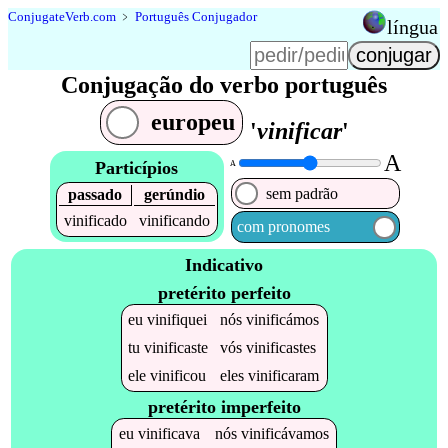
Conjugate
Verb
.
com
﹥
Português Conjugador
língua
Conjugação do verbo português
europeu
'
vinificar
'
A
Particípios
A
sem padrão
passado
gerúndio
vinificado
vinificando
com pronomes
Indicativo
pretérito perfeito
eu
vinifiquei
nós
vinificámos
tu
vinificaste
vós
vinificastes
ele
vinificou
eles
vinificaram
pretérito imperfeito
eu
vinificava
nós
vinificávamos