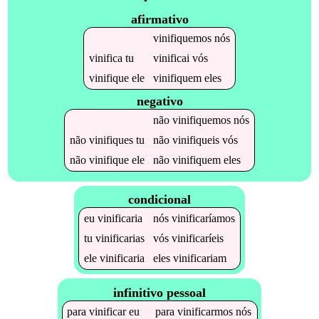
afirmativo
vinifiquemos
nós
vinifica
tu
vinificai
vós
vinifique
ele
vinifiquem
eles
negativo
não
vinifiquemos
nós
não
vinifiques
tu
não
vinifiqueis
vós
não
vinifique
ele
não
vinifiquem
eles
condicional
eu
vinificaria
nós
vinificaríamos
tu
vinificarias
vós
vinificaríeis
ele
vinificaria
eles
vinificariam
infinitivo pessoal
para
vinificar
eu
para
vinificarmos
nós