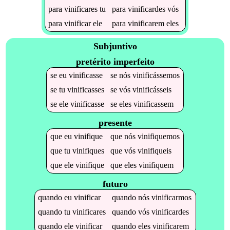
para
vinificares
tu
para
vinificardes
vós
para
vinificar
ele
para
vinificarem
eles
Subjuntivo
pretérito imperfeito
se
eu
vinificasse
se
nós
vinificássemos
se
tu
vinificasses
se
vós
vinificásseis
se
ele
vinificasse
se
eles
vinificassem
presente
que
eu
vinifique
que
nós
vinifiquemos
que
tu
vinifiques
que
vós
vinifiqueis
que
ele
vinifique
que
eles
vinifiquem
futuro
quando
eu
vinificar
quando
nós
vinificarmos
quando
tu
vinificares
quando
vós
vinificardes
quando
ele
vinificar
quando
eles
vinificarem