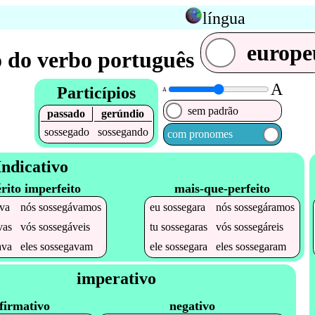
língua
europe
 do verbo português
A
Particípios
A
sem padrão
passado
gerúndio
sossegado
sossegando
com pronomes
Indicativo
rito imperfeito
mais-que-perfeito
va
nós
sossegávamos
eu
sossegara
nós
sossegáramos
vas
vós
sossegáveis
tu
sossegaras
vós
sossegáreis
ava
eles
sossegavam
ele
sossegara
eles
sossegaram
imperativo
firmativo
negativo