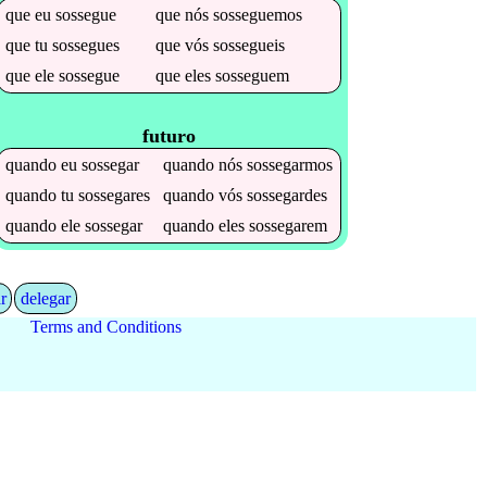
que
eu
sossegue
que
nós
sosseguemos
que
tu
sossegues
que
vós
sossegueis
que
ele
sossegue
que
eles
sosseguem
futuro
quando
eu
sossegar
quando
nós
sossegarmos
quando
tu
sossegares
quando
vós
sossegardes
quando
ele
sossegar
quando
eles
sossegarem
r
delegar
Terms and Conditions