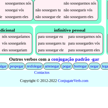
sosseguemos
nós
não
sosseguemos
nós
sossegai
vós
não
sossegues
tu
não
sossegueis
vós
le
sosseguem
eles
não
sossegue
ele
não
sosseguem
eles
dicional
infinitivo pessoal
nós
sossegaríamos
para
sossegar
eu
para
sossegarmos
nós
vós
sossegaríeis
para
sossegares
tu
para
sossegardes
vós
eles
sossegariam
para
sossegar
ele
para
sossegarem
eles
Outros verbos com a
conjugação padrão -gar
algar
pespegar
resfolegar
arrenegar
pegar
borregar
negar
lega
Contactos
Copyright © 2012-2022
Conjugate
Verb
.
com