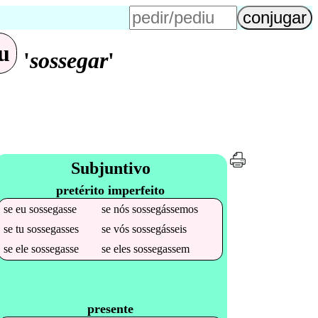
u
'
sossegar
'
Subjuntivo
pretérito imperfeito
se
eu
sossegasse
se
nós
sossegássemos
se
tu
sossegasses
se
vós
sossegásseis
se
ele
sossegasse
se
eles
sossegassem
presente