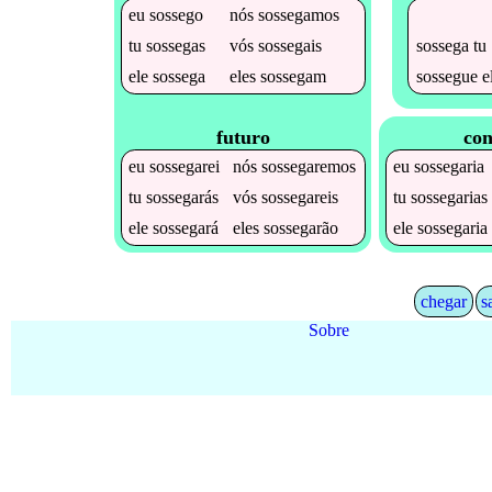
eu
sossego
nós
sossegamos
sossega
tu
tu
sossegas
vós
sossegais
sossegue
e
ele
sossega
eles
sossegam
futuro
con
eu
sossegarei
nós
sossegaremos
eu
sossegaria
tu
sossegarás
vós
sossegareis
tu
sossegarias
ele
sossegará
eles
sossegarão
ele
sossegaria
chegar
s
Sobre