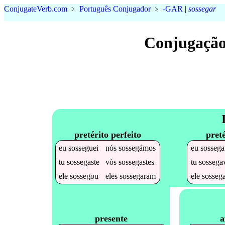
Conjugate
Verb
.
com
﹥
Português Conjugador
﹥
-GAR
|
sossegar
Conjugação
pretérito perfeito
preté
eu
sosseguei
nós
sossegámos
eu
sossega
tu
sossegaste
vós
sossegastes
tu
sossega
ele
sossegou
eles
sossegaram
ele
sosseg
a
presente