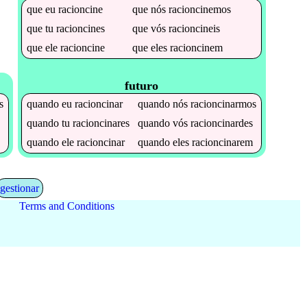
que
eu
racioncine
que
nós
racioncinemos
que
tu
racioncines
que
vós
racioncineis
que
ele
racioncine
que
eles
racioncinem
futuro
s
quando
eu
racioncinar
quando
nós
racioncinarmos
s
quando
tu
racioncinares
quando
vós
racioncinardes
s
quando
ele
racioncinar
quando
eles
racioncinarem
gestionar
Terms and Conditions