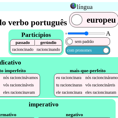
língua
europeu
do verbo português
A
Particípios
A
sem padrão
passado
gerúndio
racioncinado
racioncinando
com pronomes
dicativo
to imperfeito
mais-que-perfeito
nós
racioncinávamos
eu
racioncinara
nós
racioncináramo
vós
racioncináveis
tu
racioncinaras
vós
racioncináreis
eles
racioncinavam
ele
racioncinara
eles
racioncinaram
imperativo
irmativo
negativo