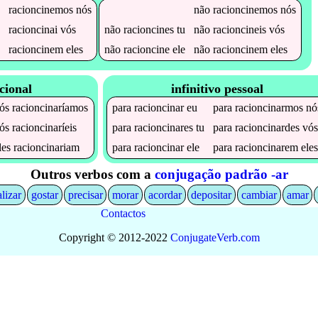
racioncinemos
nós
não
racioncinemos
nós
racioncinai
vós
não
racioncines
tu
não
racioncineis
vós
racioncinem
eles
não
racioncine
ele
não
racioncinem
eles
cional
infinitivo pessoal
ós
racioncinaríamos
para
racioncinar
eu
para
racioncinarmos
nó
ós
racioncinaríeis
para
racioncinares
tu
para
racioncinardes
vó
les
racioncinariam
para
racioncinar
ele
para
racioncinarem
ele
Outros verbos com a
conjugação padrão -ar
alizar
gostar
precisar
morar
acordar
depositar
cambiar
amar
Contactos
Copyright © 2012-2022
Conjugate
Verb
.
com