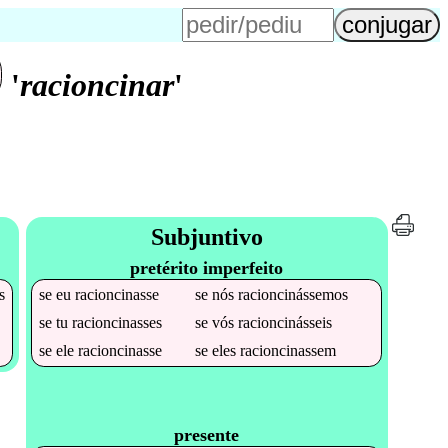
'
racioncinar
'
Subjuntivo
pretérito imperfeito
s
se
eu
racioncinasse
se
nós
racioncinássemos
se
tu
racioncinasses
se
vós
racioncinásseis
se
ele
racioncinasse
se
eles
racioncinassem
presente