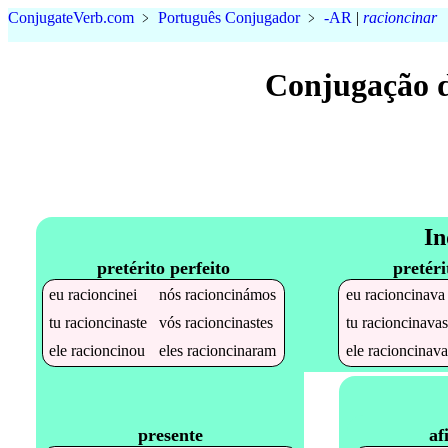
Conjugate
Verb
.
com
﹥
Português Conjugador
﹥
-AR
|
racioncinar
Conjugação 
In
pretérito perfeito
pretéri
eu
racioncinei
nós
racioncinámos
eu
racioncinava
tu
racioncinaste
vós
racioncinastes
tu
racioncinavas
ele
racioncinou
eles
racioncinaram
ele
racioncinava
af
presente