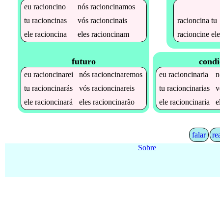
eu
racioncino
nós
racioncinamos
racioncina
tu
tu
racioncinas
vós
racioncinais
racioncine
ele
ele
racioncina
eles
racioncinam
futuro
condi
eu
racioncinarei
nós
racioncinaremos
eu
racioncinaria
n
tu
racioncinarás
vós
racioncinareis
tu
racioncinarias
v
ele
racioncinará
eles
racioncinarão
ele
racioncinaria
e
falar
re
Sobre