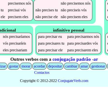
precisemos
nós
não
precisemos
nós
tu
precisai
vós
não
precises
tu
não
preciseis
vós
ele
precisem
eles
não
precise
ele
não
precisem
eles
ndicional
infinitivo pessoal
nós
precisaríamos
para
precisar
eu
para
precisarmos
nós
s
vós
precisaríeis
para
precisares
tu
para
precisardes
vós
a
eles
precisariam
para
precisar
ele
para
precisarem
eles
Outros verbos com a
conjugação padrão -ar
lizar
gostar
morar
acordar
depositar
cambiar
amar
gestionar
Contactos
Copyright © 2012-2022
Conjugate
Verb
.
com