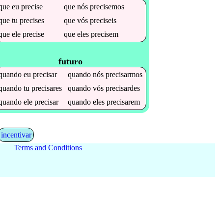
que
eu
precise
que
nós
precisemos
que
tu
precises
que
vós
preciseis
que
ele
precise
que
eles
precisem
futuro
quando
eu
precisar
quando
nós
precisarmos
quando
tu
precisares
quando
vós
precisardes
quando
ele
precisar
quando
eles
precisarem
incentivar
Terms and Conditions