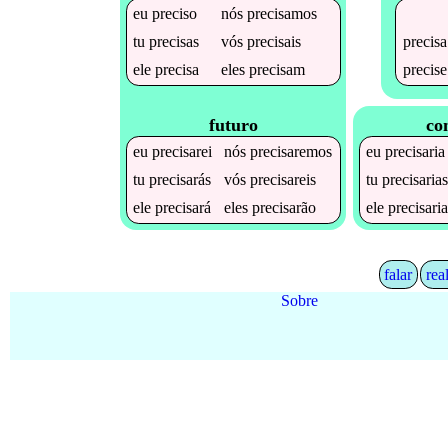
eu
preciso
nós
precisamos
precisa
tu
precisas
vós
precisais
precise
ele
precisa
eles
precisam
futuro
co
eu
precisarei
nós
precisaremos
eu
precisaria
tu
precisarás
vós
precisareis
tu
precisaria
ele
precisará
eles
precisarão
ele
precisari
falar
rea
Sobre