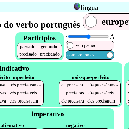
língua
europ
 do verbo português
A
Particípios
A
sem padrão
passado
gerúndio
precisado
precisando
com pronomes
Indicativo
érito imperfeito
mais-que-perfeito
ava
nós
precisávamos
eu
precisara
nós
precisáramos
avas
vós
precisáveis
tu
precisaras
vós
precisáreis
sava
eles
precisavam
ele
precisara
eles
precisaram
imperativo
afirmativo
negativo