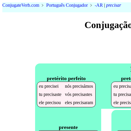
Conjugate
Verb
.
com
﹥
Português Conjugador
﹥
-AR
|
precisar
Conjugação
pretérito perfeito
pret
eu
precisei
nós
precisámos
eu
precis
tu
precisaste
vós
precisastes
tu
precis
ele
precisou
eles
precisaram
ele
preci
presente