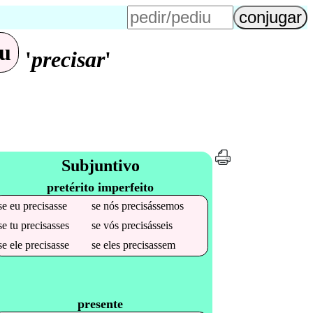
eu
'
precisar
'
Subjuntivo
pretérito imperfeito
se
eu
precisasse
se
nós
precisássemos
se
tu
precisasses
se
vós
precisásseis
se
ele
precisasse
se
eles
precisassem
presente