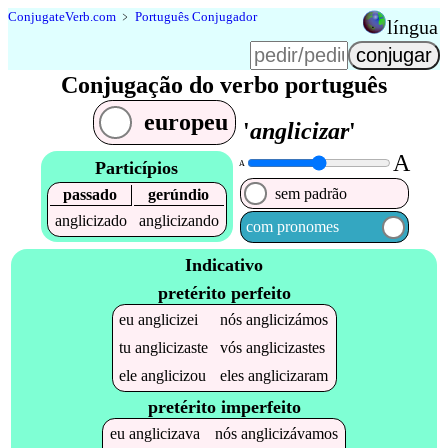
Conjugate
Verb
.
com
﹥
Português Conjugador
língua
Conjugação do verbo português
europeu
'
anglicizar
'
A
Particípios
A
sem padrão
passado
gerúndio
anglicizado
anglicizando
com pronomes
Indicativo
pretérito perfeito
eu
anglicizei
nós
anglicizámos
tu
anglicizaste
vós
anglicizastes
ele
anglicizou
eles
anglicizaram
pretérito imperfeito
eu
anglicizava
nós
anglicizávamos